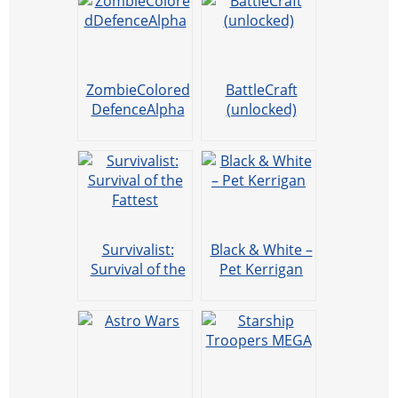
ZombieColored
BattleCraft
DefenceAlpha
(unlocked)
Survivalist:
Black & White –
Survival of the
Pet Kerrigan
Fattest