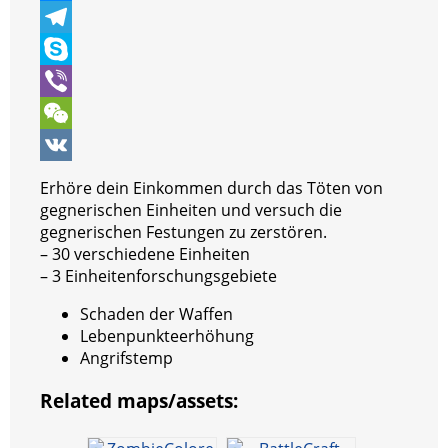
b
t
a
i
M
o
t
t
n
e
T
o
e
s
t
s
e
S
k
r
A
e
s
l
k
V
p
r
e
e
y
i
W
p
e
n
g
p
b
e
V
Erhöre dein Einkommen durch das Töten von
s
g
r
e
e
C
K
gegnerischen Einheiten und versuch die
gegnerischen Festungen zu zerstören.
t
e
a
r
h
– 30 verschiedene Einheiten
r
m
a
– 3 Einheitenforschungsgebiete
t
Schaden der Waffen
Lebenpunkteerhöhung
Angrifstemp
Related maps/assets: